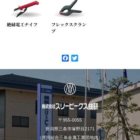
絶縁電工ナイフ
フレックスクラン
プ
F
T
a
w
c
i
e
t
b
t
o
e
o
r
k
〒955-0055
新潟県三条市塚野目2171
（共同組合三条金属工業団地内）