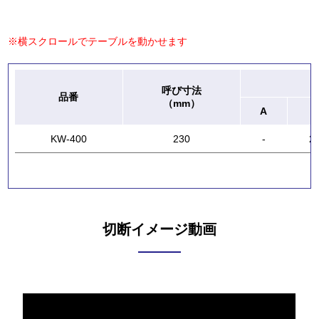
※横スクロールでテーブルを動かせます
呼び寸法
品番
（mm）
A
B
KW-400
230
-
2
切断イメージ動画