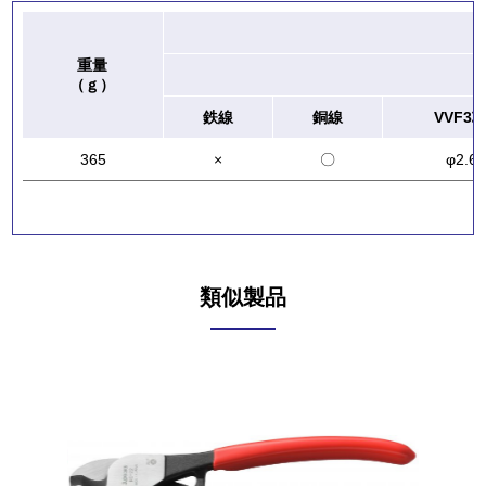
重量
（ｇ）
鉄線
銅線
VVF3
365
×
〇
φ2.6
類似製品