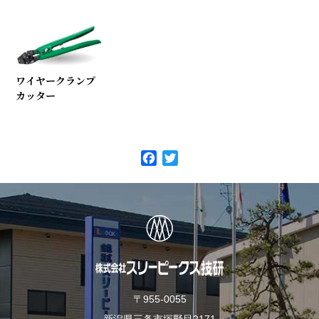
ワイヤークランプ
カッター
F
T
a
w
c
i
e
t
b
t
o
e
o
r
k
〒955-0055
新潟県三条市塚野目2171