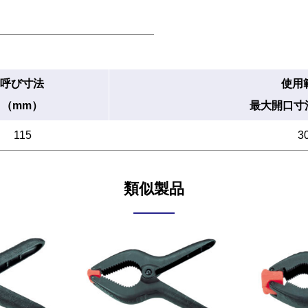
呼び寸法
使用
（mm）
最大開口寸
115
3
類似製品