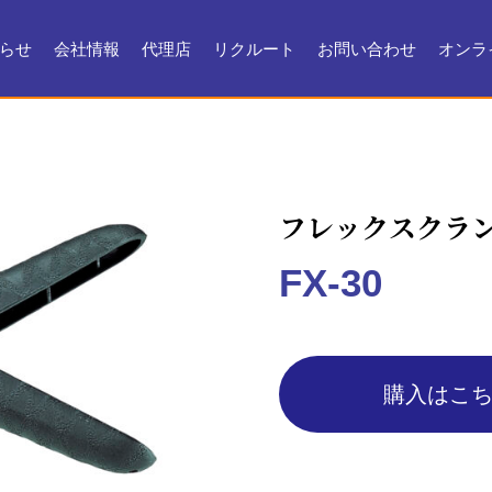
らせ
会社情報
代理店
リクルート
お問い合わせ
オンラ
会社情報
会社沿革
製品ができるまで
お問い合わせ
よくある質問
メンテナンス
証明書・製品資料
フレックスクラ
FX-30
購入はこ