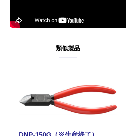
類似製品
DNP-150G（※生産終了）
DNP-