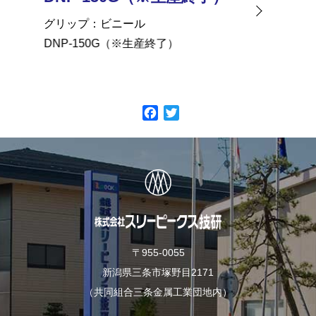
グリップ
ビニール
グリッ
DNP-150G（※生産終了）
DNP-12
F
T
a
w
c
i
e
t
b
t
o
e
o
r
k
〒955-0055
新潟県三条市塚野目2171
（共同組合三条金属工業団地内）