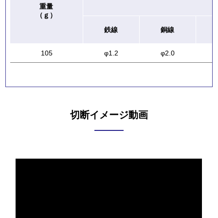
重量
（ｇ）
鉄線
銅線
105
φ1.2
φ2.0
切断イメージ動画