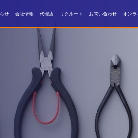
らせ
会社情報
代理店
リクルート
お問い合わせ
オンラ
会社情報
会社沿革
製品ができるまで
お問い合わせ
よくある質問
メンテナンス
証明書・製品資料