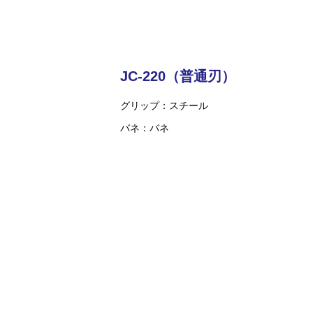
JC-220（普通刃）
グリップ
スチール
バネ
バネ